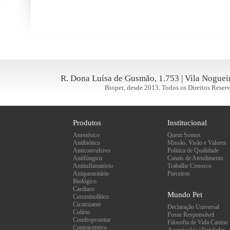
R. Dona Luísa de Gusmão, 1.753 | Vila Nogueir
Biopet, desde 2013. Todos os Direitos Reserv
Produtos
Institucional
Anestésico
Quem Somos
Antibiótico
Missão, Visão e Valores
Anticonvulsivo
Politica de Qualidade
Antifúngico
Canais de Atendimento
Antiinflamatório
Trabalhe Conosco
Antiparasitário
Parceiros
Biológico
Cardíaco
Mundo Pet
Ceruminolítico
Cicatrizante
Declaração Universal
Colírio
Posse Responsável
Condroprotetor
Filosofia de Vida Canina
Contraceptivo