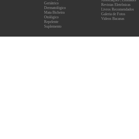
Associações | Entidades
Geriátrico
Revistas Eletrônicas
Dermatológico
Livros Recomendados
Mata Bicheira
Galeria de Fotos
Otológico
Videos Bacanas
Repelente
Suplemento